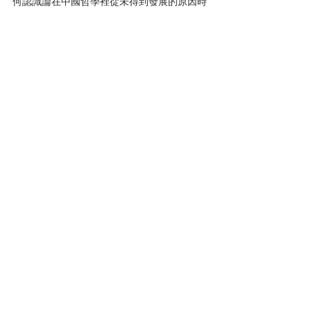
何認識論在中國哲學裡從未得到發展的原因時
指出：
“認識論的問題之所以產生，是由於主觀和客
觀已經有了明確的界限。而在一個連續審視過
程之中，還沒有明確區分主觀與客觀之間的界
限，認識的主體和認識的客體還是渾然一體
的。”馮先生告訴我們，中國哲學，無論儒
家、道家、法家等等都來自於農民對於生活的
觀察，是由此衍生出來的“連續審視中已予區
分的概念”。
也就是說，農民懷抱原始和純真的心態，把直
接認知的東西看作最為寶貴。中國哲學家們認
為，“有”是明確的，若從直覺出發，物體原本
就存在於那裡，為何好端端地反倒成為認知的
客體呢。
我們可以看到，無論是“連續審視”之中“渾然一
體”的主體和客體，還是用“禮貌的美德”來觀察