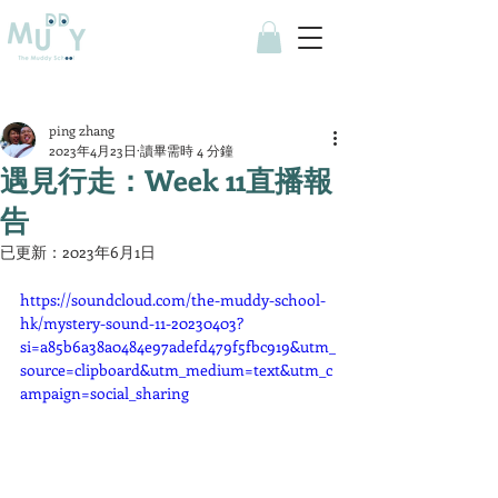
ping zhang
2023年4月23日
讀畢需時 4 分鐘
遇見行走：Week 11直播報
告
已更新：
2023年6月1日
https://soundcloud.com/the-muddy-school-
hk/mystery-sound-11-20230403?
si=a85b6a38a0484e97adefd479f5fbc919&utm_
source=clipboard&utm_medium=text&utm_c
ampaign=social_sharing