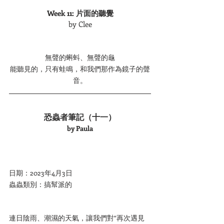
Week 11: 片面的聽覺
by Clee
無聲的蝌蚪、無聲的龜
能聽見的，只有蛙鳴，和我們那作為鏡子的聲
音。
恐蟲者筆記（十一）
by Paula
日期：2023年4月3日
蟲蟲類別：搞幫派的
連日陰雨、潮濕的天氣，讓我們對“再次遇見