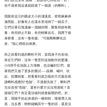
你不過來我這邊就錯過了一個億（的蝌蚪）。
我眼前這汪約圓桌大小的淺溪底，密密麻麻佈
滿黑點，好像有人在溪水里傾倒了一鍋瓜子。
它們沿著石塊邊緣一溜鋪排開，聚集得頗有教
養；有些靜止不動，有些輕啄岩石。我蹲下俯
身察看，沒有一隻有腿。 “可能剛剛孵化出
來。”我心裡暗自琢磨。
與之前看到過的蝌蚪不同，當我身子向前傾、
靠近它們時，沒有一隻受到這個動作的驚擾。
小H用手在池面上方揮舞，也沒嚇到它們。接
著我們又做了更多的嘗試——跺腳、喊叫、吹
起、投擲樹葉，想看看到底怎樣的方式最容易
讓蝌蚪感應到“危險”。不過都失敗了，蝌蚪們
完全忽視“危險”。還有什麼方法沒用過呢？直
接碰它們？肯定還沒碰到就會躲開的吧。於
是，我隨手拾起身邊的一條樹枝，慢慢潛入池
底，沒反應；輕輕碰觸其中一隻的頭，還是沒