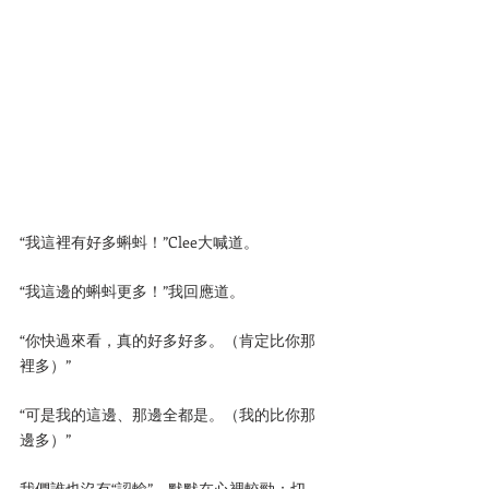
“我這裡有好多蝌蚪！”Clee大喊道。
“我這邊的蝌蚪更多！”我回應道。
“你快過來看，真的好多好多。（肯定比你那
裡多）”
“可是我的這邊、那邊全都是。（我的比你那
邊多）”
我們誰也沒有“認輸”，默默在心裡較勁：切，