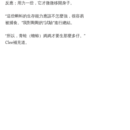
反應；用力一些，它才微微移開身子。
“這些蝌蚪的生存能力應該不怎麼強，很容易
被捕食。”我對剛剛的“試驗”進行總結。
“所以，青蛙（蟾蜍）媽媽才要生那麼多仔。”
Clee補充道。