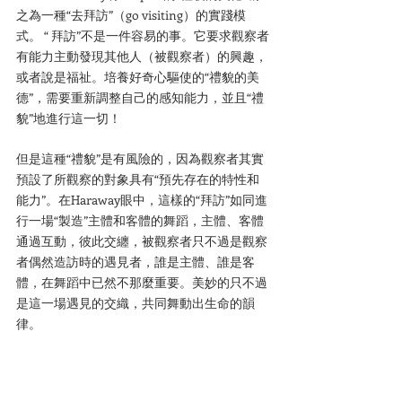
之為一種“去拜訪”（go visiting）的實踐模
式。 “ 拜訪”不是一件容易的事。它要求觀察者
有能力主動發現其他人（被觀察者）的興趣，
或者說是福祉。培養好奇心驅使的“禮貌的美
德”，需要重新調整自己的感知能力，並且“禮
貌”地進行這一切！
但是這種“禮貌”是有風險的，因為觀察者其實
預設了所觀察的對象具有“預先存在的特性和
能力”。在Haraway眼中，這樣的“拜訪”如同進
行一場“製造”主體和客體的舞蹈，主體、客體
通過互動，彼此交纏，被觀察者只不過是觀察
者偶然造訪時的遇見者，誰是主體、誰是客
體，在舞蹈中已然不那麼重要。美妙的只不過
是這一場遇見的交織，共同舞動出生命的韻
律。