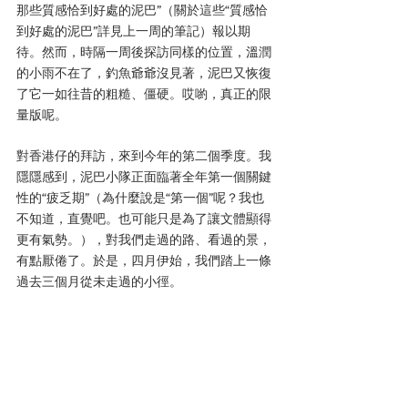
那些質感恰到好處的泥巴”（關於這些“質感恰
到好處的泥巴”詳見上一周的筆記）報以期
待。然而，時隔一周後探訪同樣的位置，溫潤
的小雨不在了，釣魚爺爺沒見著，泥巴又恢復
了它一如往昔的粗糙、僵硬。哎喲，真正的限
量版呢。
對香港仔的拜訪，來到今年的第二個季度。我
隱隱感到，泥巴小隊正面臨著全年第一個關鍵
性的“疲乏期”（為什麼說是“第一個”呢？我也
不知道，直覺吧。也可能只是為了讓文體顯得
更有氣勢。），對我們走過的路、看過的景，
有點厭倦了。於是，四月伊始，我們踏上一條
過去三個月從未走過的小徑。