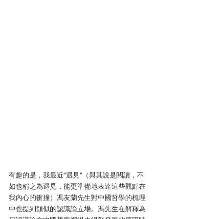
有趣的是，我最近“遇見”（與其說是閱讀，不
如也稱之為遇見，能更準備地表達這些觀點在
我內心的衝撞）馮友蘭先生對中國哲學的梳理
中也提到類似的認識論立場。馮先生在解釋為