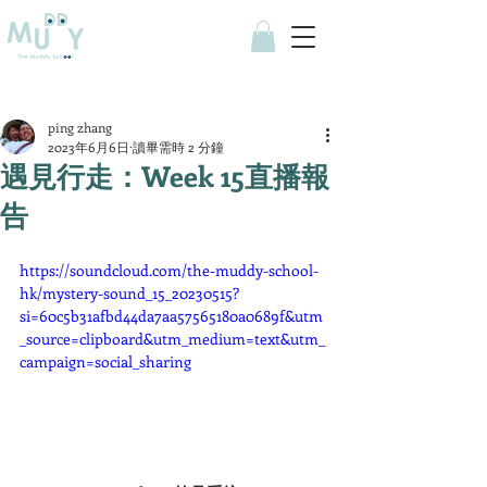
ping zhang
2023年6月6日
讀畢需時 2 分鐘
遇見行走：Week 15直播報
告
https://soundcloud.com/the-muddy-school-
hk/mystery-sound_15_20230515?
si=60c5b31afbd44da7aa57565180a0689f&utm
_source=clipboard&utm_medium=text&utm_
campaign=social_sharing