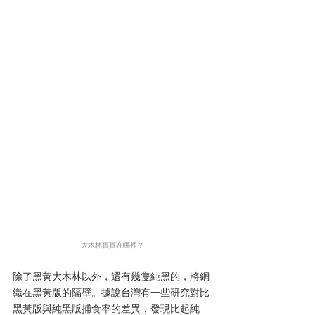
大木林寶寶在哪裡？
除了黑黃大木林以外，還有幾隻純黑的，將網
織在黑黃版的隔壁。據說台灣有一些研究對比
黑黃版與純黑版捕食率的差異，發現比起純