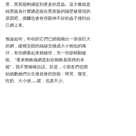
黑，黑黃能夠捕捉到更多的昆蟲。這大概就是
純黑版為什麼總是能在黑黃版的隔壁被發現的
原因吧，偶爾也會有些眼神不好的蟲子撞到自
己網上來。
無論如何，年幼的它們已經能織出一張張巨大
的網，縱橫交錯的絲線交織成大小相似的格
仔，有些網看起來精緻些，另一些卻稍顯破
敗。 “看來蜘蛛織網是刻在蜘蛛基因裡的本
能”，我不禁喃喃自語。於是，小朋友們也開
始細數她們出生後就會的技能：啼哭、微笑、
吃奶、大小便……嚯，也真不少。