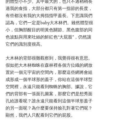
的體型小不少。其中最大的，也只不過稍稍長
過我的食指，大部分都只有第一指節的長度，
有些都沒有我的大拇指指甲蓋長。下意識我們
認為，它們一定是baby大木林們。雖然體型很
小，但胸部醒目的明黃色關節、黑色腹部的同
色波點與用來吐絲的鮮紅色“大屁股”，仍然讓
它們的識別度很高。
大木林的背部很難觀察到，我覺得很有意思。
假如把大木林蜘蛛在森林裡各個方位織的網放
置於一個元宇宙的空間內，那麼這些網將會組
成形成一個半球形的蓋子，你站在這個半球型
空間裡，永遠只能看到蜘蛛的胸部。據說，它
們的背部有一張面孔圖案，那麼它們是想秀面
孔給誰看呢？誰永遠只能看到這個半球形蓋子
的另一面呢？為什麼要保持臉孔對著它們呢？
顯然，我們人只配看到它們的屁股。