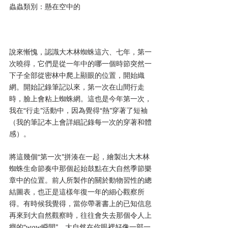
蟲蟲類別：懸在空中的
說來慚愧，認識大木林蜘蛛這六、七年，第一
次曉得，它們是從一年中的哪一個時節突然一
下子全部從密林中爬上顯眼的位置，開始織
網。開始記錄筆記以來，第一次在山間行走
時，臉上會粘上蜘蛛網。這也是今年第一次，
我在“行走”活動中，因為覺得“熱”穿著了短袖
（我的筆記本上會詳細記錄每一次的穿著和體
感）。
將這幾個“第一次”拼湊在一起，繪製出大木林
蜘蛛生命節奏中那個起始鼓點在大自然季節樂
章中的位置。前人所製作的關於動物習性的總
結圖表，也正是這樣年復一年的細心觀察所
得。有時候我覺得，當你帶著書上的已知信息
再來到大自然觀察時，往往會失去那個令人上
癮的“wow瞬間”，大自然在你眼裡好像一部一