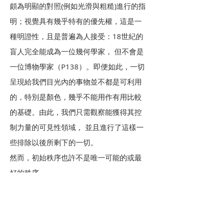
頗為明顯的對照(例如光滑與粗糙)進行的指
明；視覺具有幾乎特有的優先權，這是一
種明證性，且是普遍為人接受：18世紀的
盲人完全能成為一位幾何學家， 但不會是
一位博物學家（P138）。即便如此，一切
呈現給我們目光內的事物並不都是可利用
的，特別是顏色，幾乎不能用作有用比較
的基礎。由此，我們只需觀察能獲得其控
制力量的可見性領域， 並且進行了這樣一
些排除以後所剩下的一切。
然而，初始秩序也許不是唯一可能的或最
好的秩序。
自然中其實存在著一種融合的連續性。影
響了包括Darwin在內的幾代博物學家的