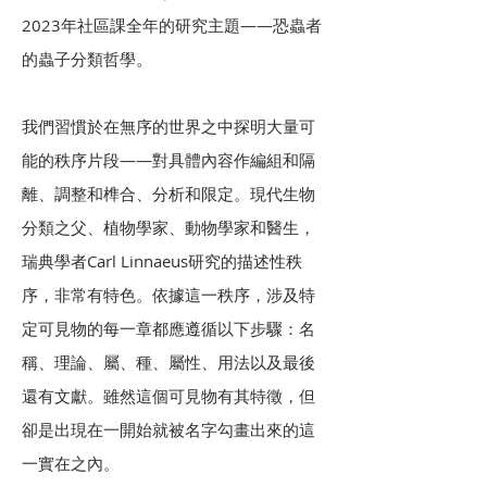
2023年社區課全年的研究主題——恐蟲者
的蟲子分類哲學。
我們習慣於在無序的世界之中探明大量可
能的秩序片段——對具體內容作編組和隔
離、調整和榫合、分析和限定。現代生物
分類之父、植物學家、動物學家和醫生，
瑞典學者Carl Linnaeus研究的描述性秩
序，非常有特色。依據這一秩序，涉及特
定可見物的每一章都應遵循以下步驟：名
稱、理論、屬、種、屬性、用法以及最後
還有文獻。雖然這個可見物有其特徵，但
卻是出現在一開始就被名字勾畫出來的這
一實在之內。