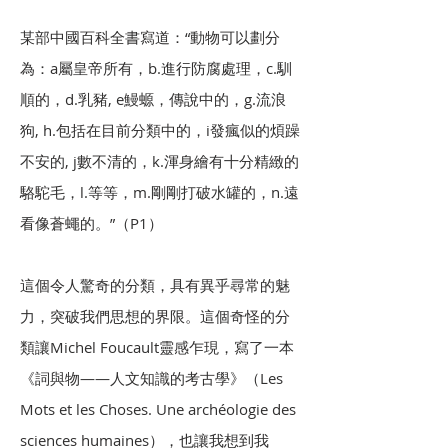
某部中國百科全書寫道：“動物可以劃分
為：a屬皇帝所有，b.進行防腐處理，c.馴
順的，d.乳豬, e鰻螈，傳說中的，g.流浪
狗, h.包括在目前分類中的，i發瘋似的煩躁
不安的, j數不清的，k.渾身繪有十分精緻的
駱駝毛，l.等等，m.剛剛打破水罐的，n.遠
看像蒼蠅的。”（P1）
這個令人驚奇的分類，具有異乎尋常的魅
力，突破我們思想的界限。這個奇怪的分
類讓Michel Foucault靈感乍現，寫了一本
《詞與物——人文知識的考古學》（Les
Mots et les Choses. Une archéologie des
sciences humaines），也讓我想到我