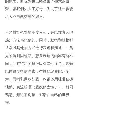
的概念。而視覺也已經產生了極大的疲
勞，讓我們失去了好奇，失去了進一步發
現人與自然交融的線索。
人類對於視覺的高度依賴，是以放棄其他
感知方法為代價的。同時，動物和植物卻
常常以其他的方式進行表達和溝通——鳥
兒的鳴叫因種類、想要表達的內容有所不
同，又有特定的舞蹈吸引異性注意；螞蟻
以碰觸交換信息素，蜜蜂據說會跳八字
舞，而哺乳動物如貓、狗很多用味道佔據
地盤、表達親暱（貓奴們太懂了）。雞同
鴨講、頻道不對接，都活在自己的世界
裡。